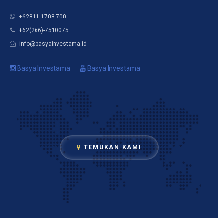
+62811-1708-700
+62(266)-7510075
info@basyainvestama.id
Basya Investama
Basya Investama
TEMUKAN KAMI