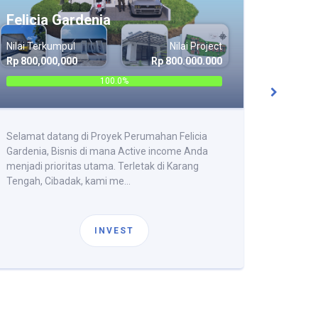
Felicia Gardenia
Gran
Nilai Terkumpul
Nilai Project
Nilai Te
Rp 800,000,000
Rp 800.000.000
Rp 600,
100.0%
Selamat datang di Proyek Perumahan Felicia
Raih ke
Gardenia, Bisnis di mana Active income Anda
dengan k
menjadi prioritas utama. Terletak di Karang
Merbabu!
Tengah, Cibadak, kami me...
Sukabumi
INVEST