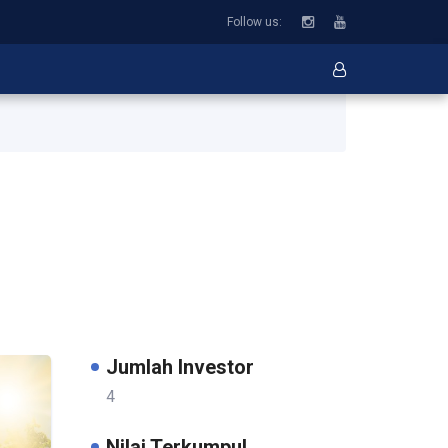
�
Follow us:
Jumlah Investor
4
Nilai Terkumpul