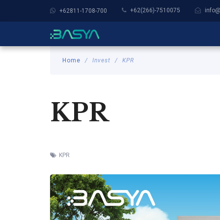
+62(266)-7510075
info
+62811-1708-700
Home
Invest
KPR
KPR
KPR