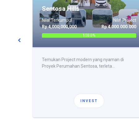
 D
Sentosa Hills
ai Project
Nilai Terkumpul
Nilai Project
.000.000
Rp 4,000,000,000
Rp 4.000.000.000
100.0%
di
Temukan Project modern yang nyaman di
Proyek Perumahan Sentosa, terleta...
INVEST