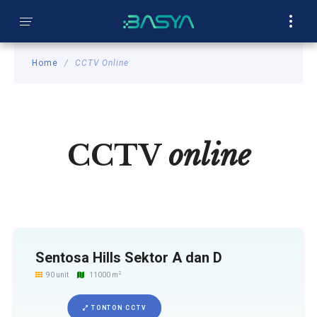
SEARCH
�
Home
CCTV Online
CCTV
online
Sentosa Hills Sektor A dan D
2
90 unit
11000 m
TONTON CCTV