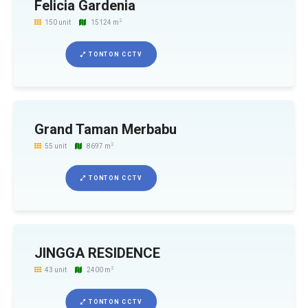
Felicia Gardenia
2
150 unit
15124 m
TONTON CCTV
Grand Taman Merbabu
2
55 unit
8697 m
TONTON CCTV
JINGGA RESIDENCE
2
43 unit
2400 m
TONTON CCTV