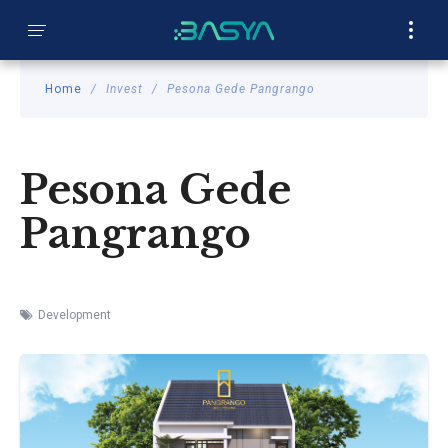
SEARCH
�
Home
Invest
Pesona Gede Pangrango
Pesona Gede
Pangrango
Development